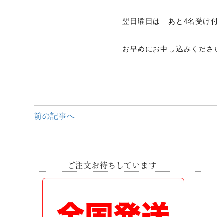
翌日曜日は あと4名受け
お早めにお申し込みくださ
前
前の記事へ
後
の
記
事
ご注文お待ちしています
へ
の
リ
ン