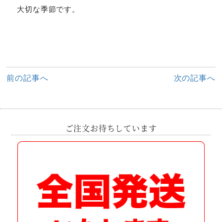
大切な季節です。
前
前の記事へ
次の記事へ
後
の
記
事
ご注文お待ちしています
へ
の
リ
ン
ク